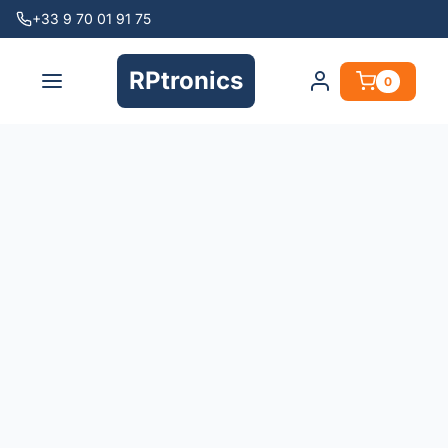
+33 9 70 01 91 75
RPtronics
0