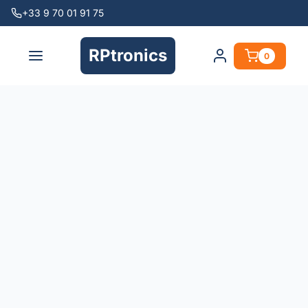
+33 9 70 01 91 75
RPtronics
0