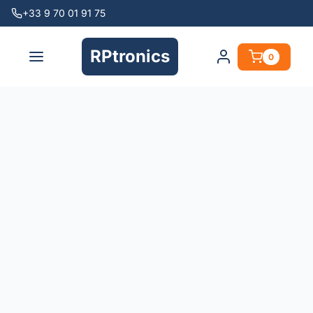
+33 9 70 01 91 75
RPtronics
0