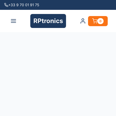
+33 9 70 01 91 75
RPtronics
0