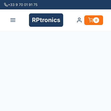
+33 9 70 01 91 75
RPtronics
0