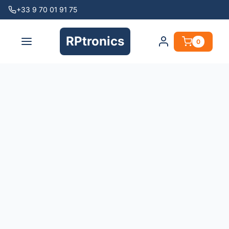
+33 9 70 01 91 75
RPtronics
0