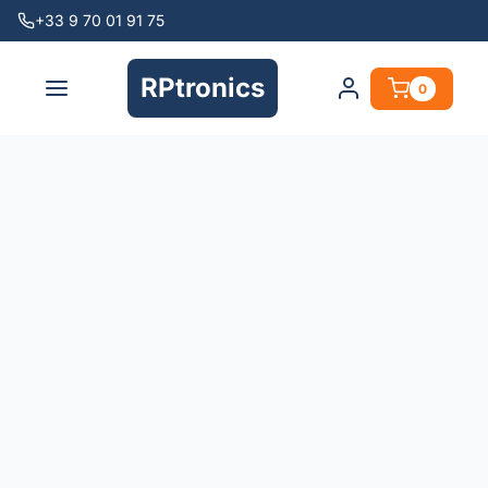
+33 9 70 01 91 75
RPtronics
0