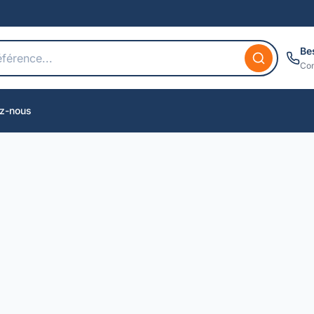
Be
Con
z-nous