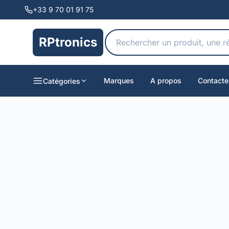
+33 9 70 01 91 75
RPtronics
Marques
A propos
Contacte
Catégories