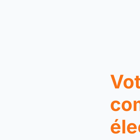
Vot
co
éle