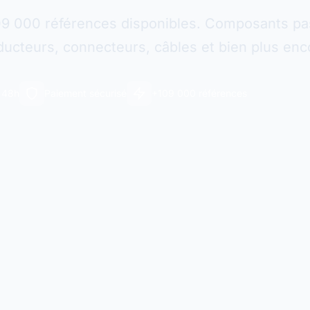
09 000 références disponibles. Composants pas
ucteurs, connecteurs, câbles et bien plus enc
n 48h
Paiement sécurisé
+109 000 références