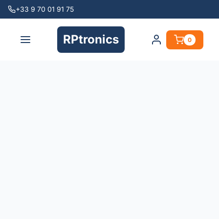
+33 9 70 01 91 75
RPtronics
0