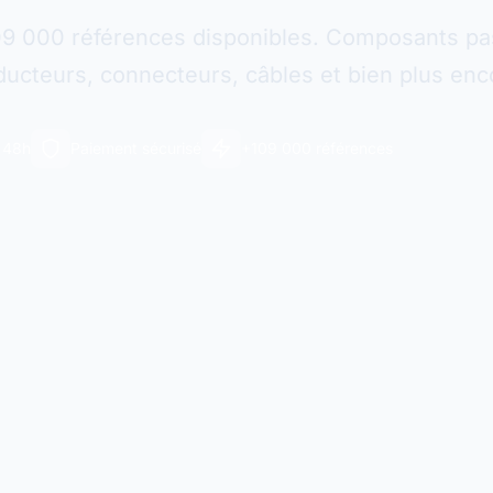
09 000 références disponibles. Composants pas
ucteurs, connecteurs, câbles et bien plus enc
n 48h
Paiement sécurisé
+109 000 références