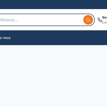
Be
Con
z-nous