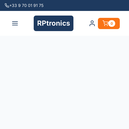
+33 9 70 01 91 75
RPtronics
0