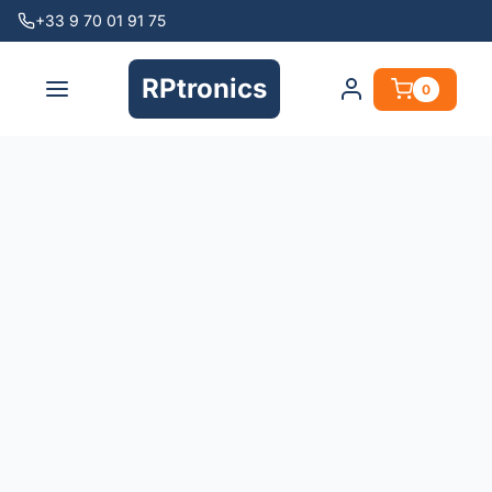
+33 9 70 01 91 75
RPtronics
0