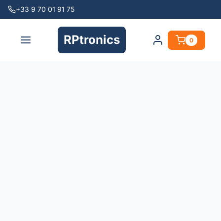
+33 9 70 01 91 75
RPtronics
0