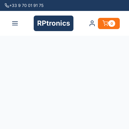
+33 9 70 01 91 75
RPtronics
0