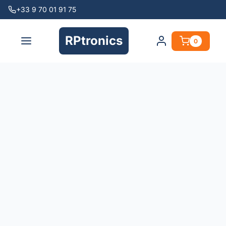
+33 9 70 01 91 75
RPtronics
0