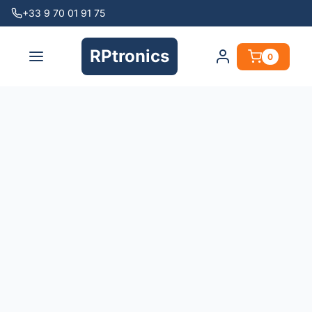
+33 9 70 01 91 75
RPtronics
0