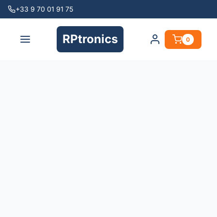
+33 9 70 01 91 75
RPtronics
0