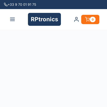
+33 9 70 01 91 75
RPtronics
0