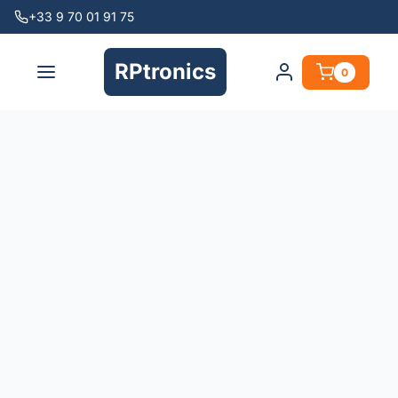
+33 9 70 01 91 75
RPtronics
0