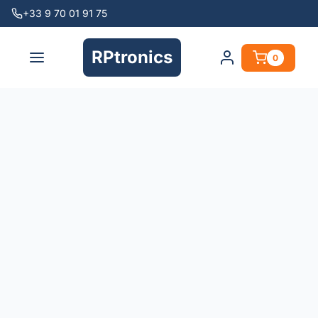
+33 9 70 01 91 75
RPtronics
0