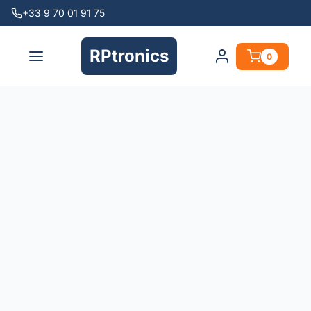
+33 9 70 01 91 75
RPtronics
0