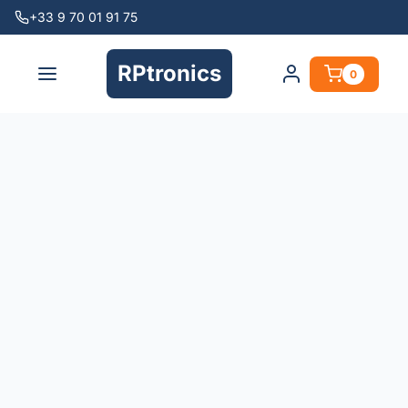
+33 9 70 01 91 75
RPtronics
0