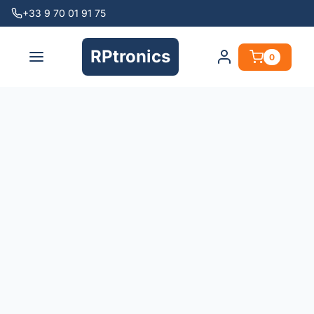
+33 9 70 01 91 75
RPtronics
0