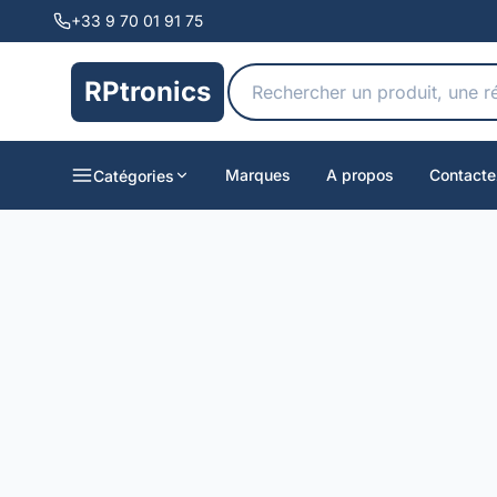
+33 9 70 01 91 75
RPtronics
Marques
A propos
Contacte
Catégories