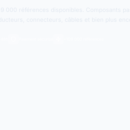
09 000 références disponibles. Composants pas
ucteurs, connecteurs, câbles et bien plus enc
n 48h
Paiement sécurisé
+109 000 références