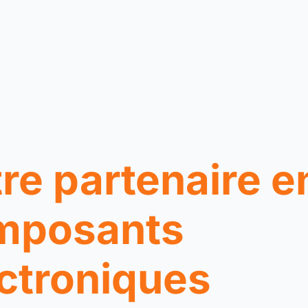
re partenaire e
mposants
ctroniques