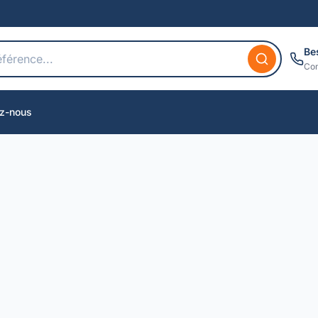
Be
Con
z-nous