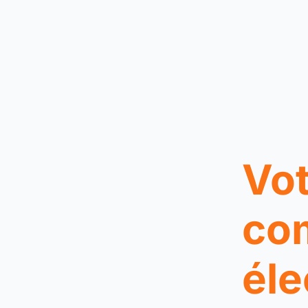
Vot
co
éle