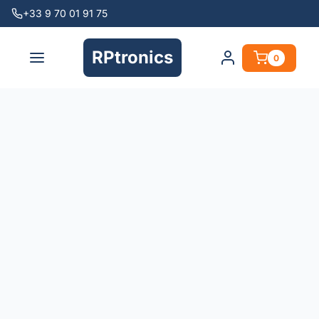
+33 9 70 01 91 75
RPtronics
0