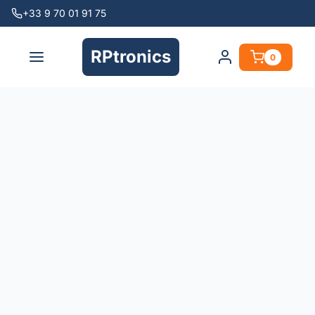
+33 9 70 01 91 75
RPtronics
0