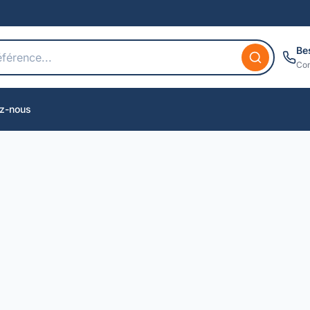
Be
Con
z-nous