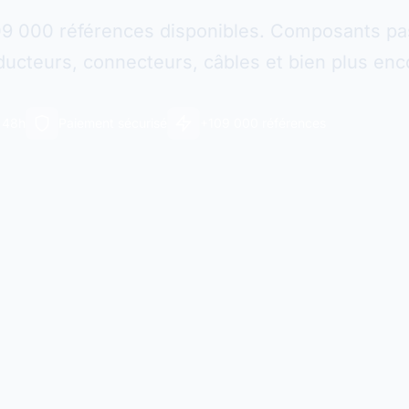
09 000 références disponibles. Composants pas
ucteurs, connecteurs, câbles et bien plus enc
n 48h
Paiement sécurisé
+109 000 références