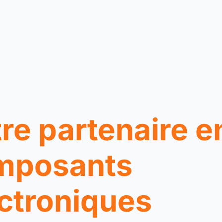
re partenaire e
mposants
ctroniques