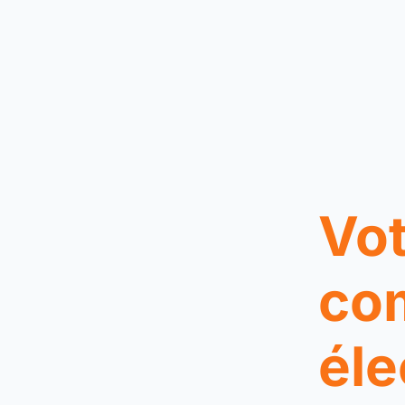
Vot
co
éle