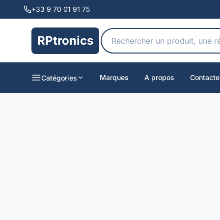
+33 9 70 01 91 75
RPtronics
Marques
A propos
Contacte
Catégories