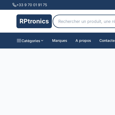
+33 9 70 01 91 75
RPtronics
Marques
A propos
Contacte
Catégories