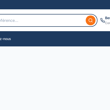
Be
Con
z-nous