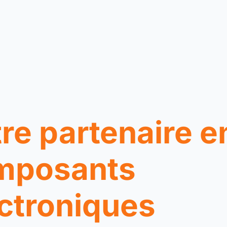
re partenaire e
mposants
ctroniques