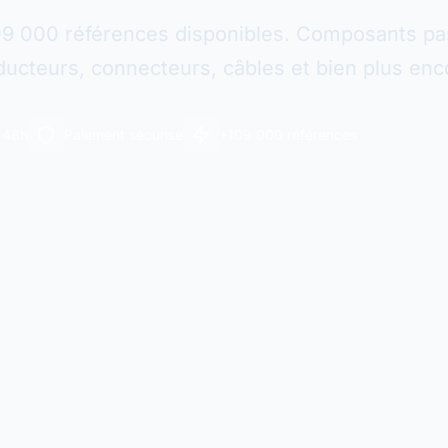
09 000 références disponibles. Composants pas
ucteurs, connecteurs, câbles et bien plus enc
n 48h
Paiement sécurisé
+109 000 références