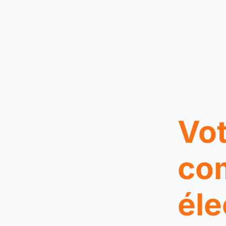
Vot
co
éle