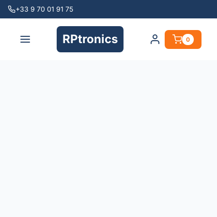
+33 9 70 01 91 75
RPtronics
0