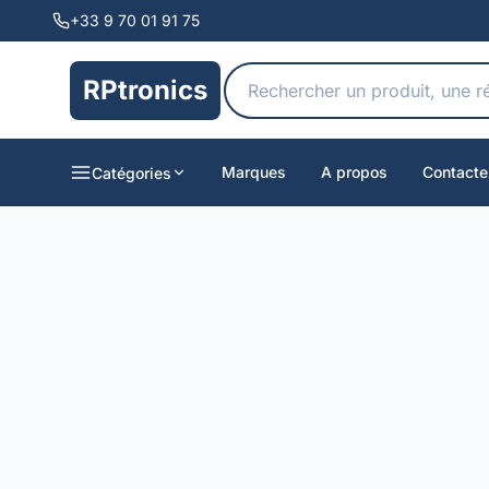
+33 9 70 01 91 75
RPtronics
Marques
A propos
Contacte
Catégories