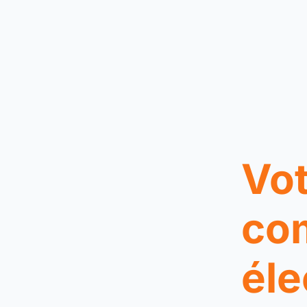
Vot
co
éle