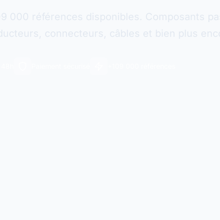
09 000 références disponibles. Composants pas
ucteurs, connecteurs, câbles et bien plus enc
n 48h
Paiement sécurisé
+109 000 références