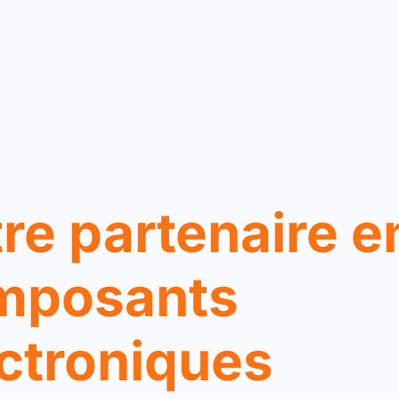
re partenaire e
mposants
ctroniques