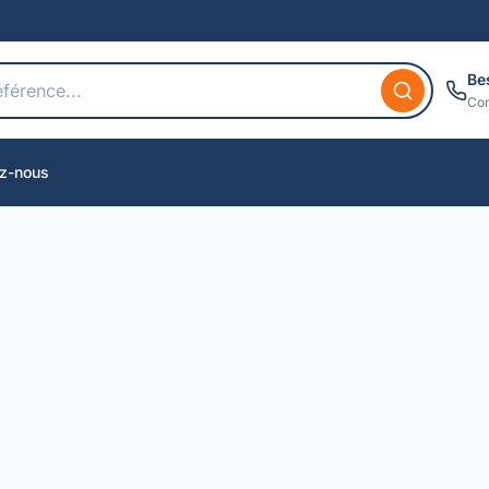
Be
Con
z-nous