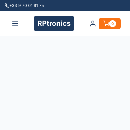
+33 9 70 01 91 75
RPtronics
0