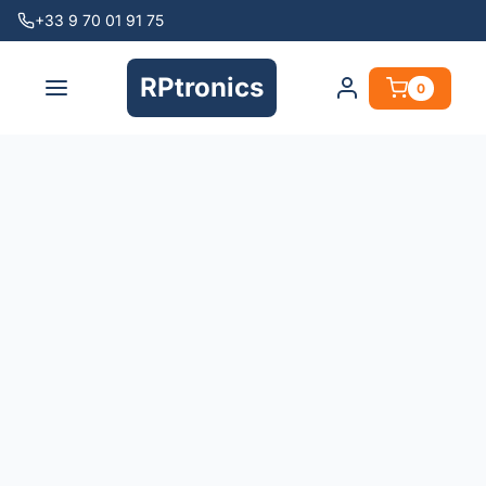
+33 9 70 01 91 75
RPtronics
0