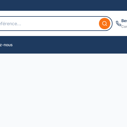
Be
Con
z-nous