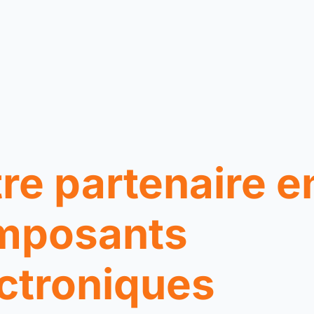
re partenaire e
mposants
ctroniques