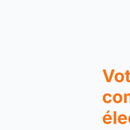
Vot
co
éle