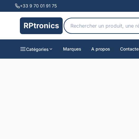
+33 9 70 01 91 75
RPtronics
Marques
A propos
Contacte
Catégories