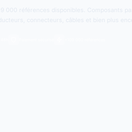
09 000 références disponibles. Composants pas
ucteurs, connecteurs, câbles et bien plus enc
n 48h
Paiement sécurisé
+109 000 références