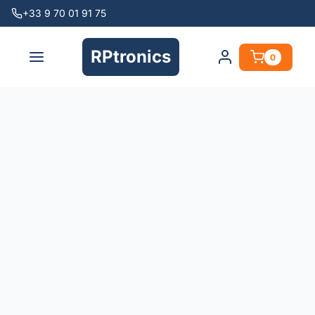
+33 9 70 01 91 75
RPtronics
0