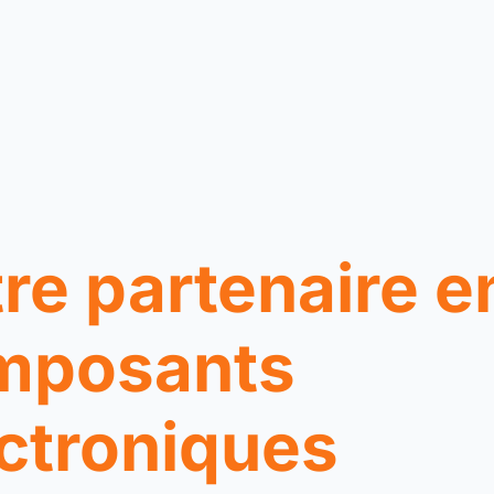
re partenaire e
mposants
ctroniques