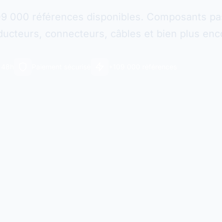
09 000 références disponibles. Composants pas
ucteurs, connecteurs, câbles et bien plus enc
n 48h
Paiement sécurisé
+109 000 références