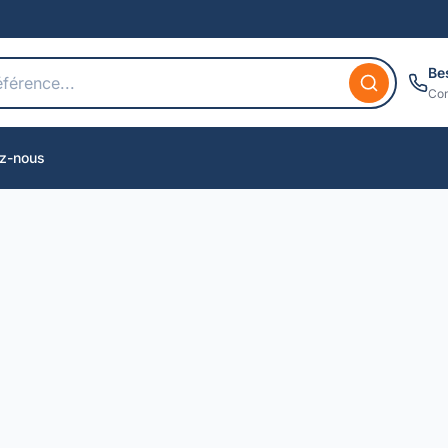
Be
Con
z-nous