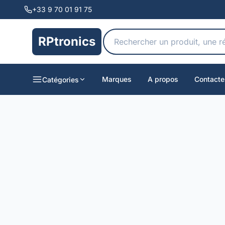
+33 9 70 01 91 75
RPtronics
Marques
A propos
Contacte
Catégories