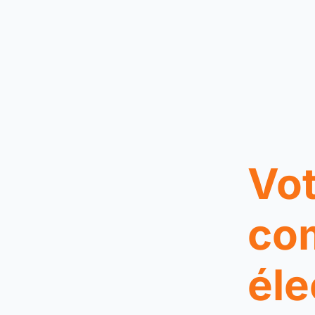
Vot
co
éle