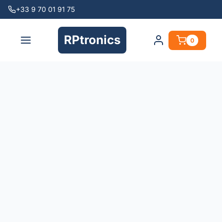
+33 9 70 01 91 75
RPtronics
0