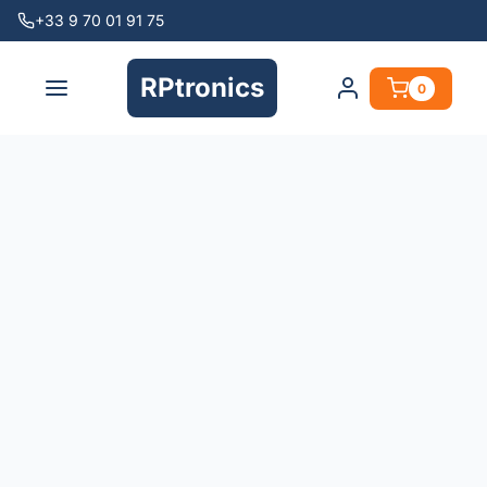
+33 9 70 01 91 75
RPtronics
0