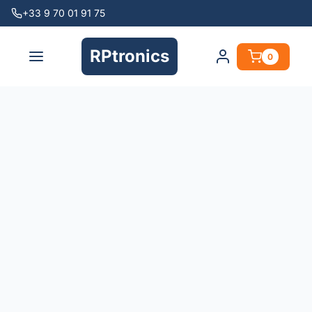
+33 9 70 01 91 75
RPtronics
0