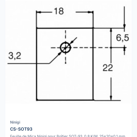
Ninigi
CS-SOT93
Feuille de Mica Ninigi pour Boîtier SOT-93, 0.8 K/W, 25x20x0.1 mm