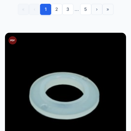
«
‹
1
2
3
...
5
›
»
PDF