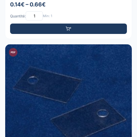
0.14€ – 0.66€
Quantité:
Min: 1
PDF