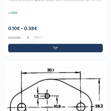
500
0.10€ – 0.38€
Quantité:
Min: 1