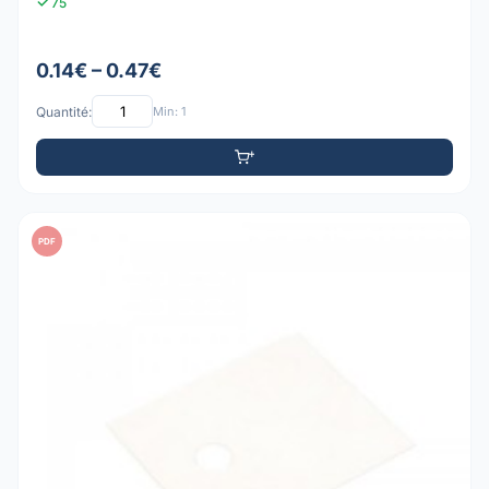
75
0.14€ – 0.47€
Quantité:
Min: 1
PDF