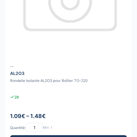
--
AL2O3
Rondelle Isolante AL2O3 pour Boîtier TO-220
28
1.09€ – 1.48€
Quantité:
Min: 1