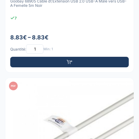
Goobay 68905 Câble d\'Extension USB 2.0 USB-A Mâle vers USB-
A Femelle 5m Noir
7
8.83€ – 8.83€
Quantité:
Min: 1
PDF