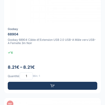
Goobay
68904
Goobay 68904 Câble d\'Extension USB 2.0 USB-A Mâle vers USB-
A Femelle 3m Noir
6
8.21€ – 8.21€
Quantité:
Min: 1
PDF