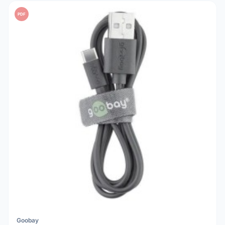
PDF
Goobay