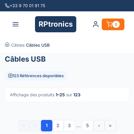
+33 9 70 01 91 75
RPtronics
0
›
Câbles
›
Câbles USB
Câbles USB
123 Références disponibles
Affichage des produits
1–25
sur
123
«
‹
1
2
3
...
5
›
»