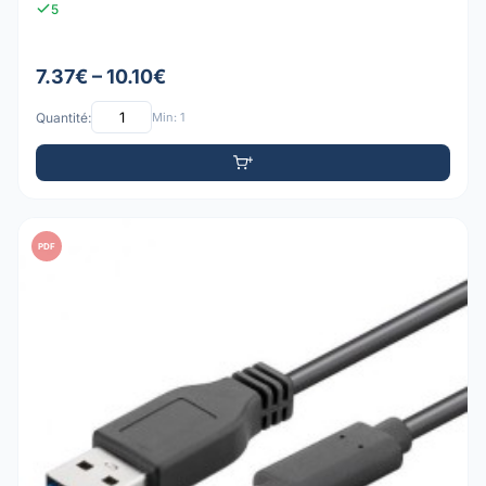
5
7.37€ – 10.10€
Quantité:
Min: 1
PDF