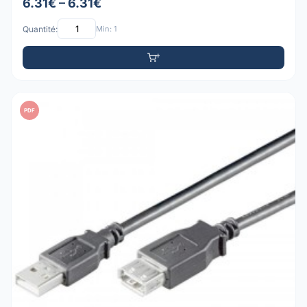
6.31€ – 6.31€
Quantité:
Min: 1
PDF