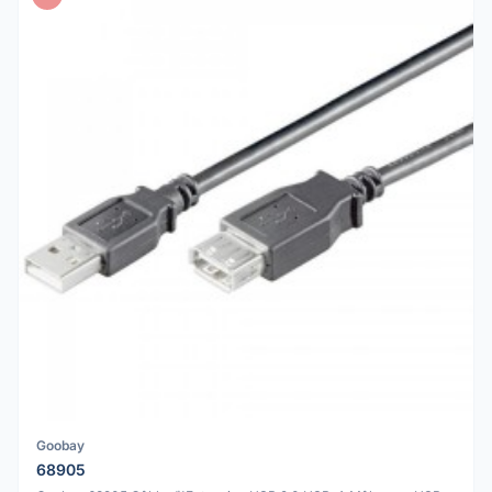
Goobay
68905