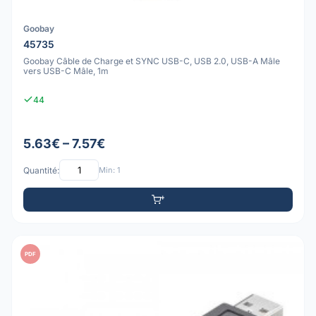
Goobay
45735
Goobay Câble de Charge et SYNC USB-C, USB 2.0, USB-A Mâle
vers USB-C Mâle, 1m
44
5.63€ – 7.57€
Quantité:
Min: 1
PDF