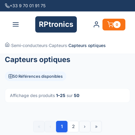
+33 9 70 01 91 75
RPtronics
0
›
Semi-conducteurs
›
Capteurs
›
Capteurs optiques
Capteurs optiques
50 Références disponibles
Affichage des produits
1–25
sur
50
«
‹
1
2
›
»