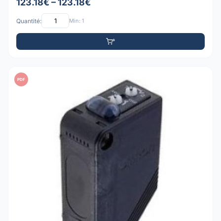
123.18€ – 123.18€
Quantité:
Min: 1
PDF