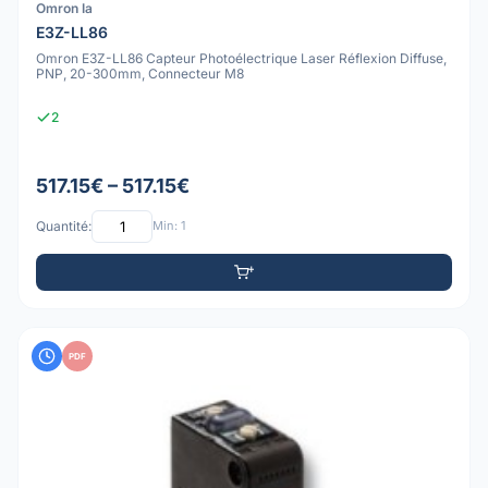
Omron Ia
E3Z-LL86
Omron E3Z-LL86 Capteur Photoélectrique Laser Réflexion Diffuse,
PNP, 20-300mm, Connecteur M8
2
517.15€ – 517.15€
Quantité:
Min: 1
PDF