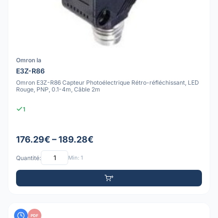
Omron Ia
E3Z-R86
Omron E3Z-R86 Capteur Photoélectrique Rétro-réfléchissant, LED
Rouge, PNP, 0.1-4m, Câble 2m
1
176.29€ – 189.28€
Quantité:
Min: 1
PDF