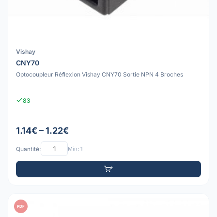
Vishay
CNY70
Optocoupleur Réflexion Vishay CNY70 Sortie NPN 4 Broches
83
1.14€ – 1.22€
Quantité:
Min: 1
PDF