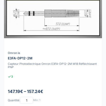
Omron Ia
E3FA-DP12-2M
Capteur Photoélectrique Omron E3FA-DP12-2M M18 Réfléchissant
PNP
3
147.19€ – 157.24€
Quantité:
Min: 1