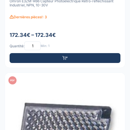
Omron E3ZM-R66 Capteur Photoélectrique Rétro-réfléchissant
Industriel, NPN, 10-30V
Dernières pièces!: 3
172.34€ – 172.34€
Quantité:
Min: 1
PDF