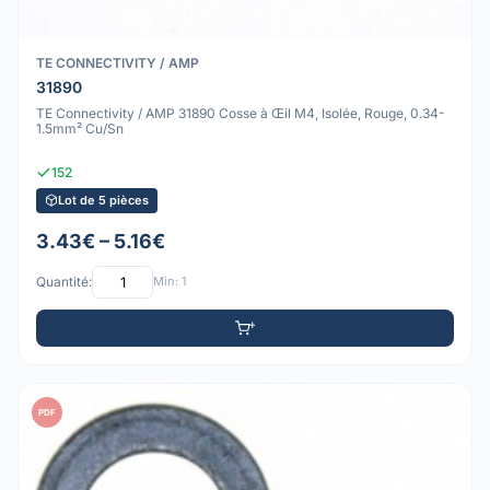
TE CONNECTIVITY / AMP
31890
TE Connectivity / AMP 31890 Cosse à Œil M4, Isolée, Rouge, 0.34-
1.5mm² Cu/Sn
152
Lot de 5 pièces
3.43€ – 5.16€
Quantité:
Min: 1
PDF