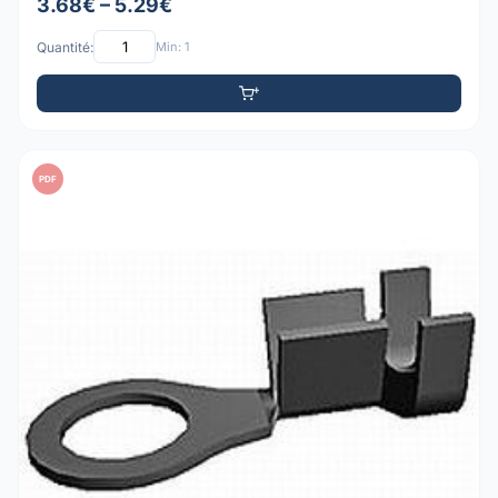
3.68€ – 5.29€
Quantité:
Min: 1
PDF