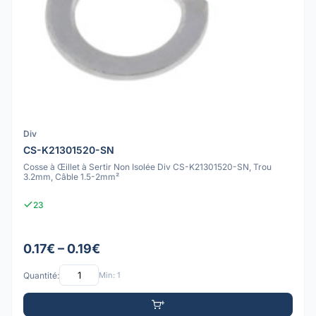
Div
CS-K21301520-SN
Cosse à Œillet à Sertir Non Isolée Div CS-K21301520-SN, Trou
3.2mm, Câble 1.5-2mm²
23
0.17€ – 0.19€
Quantité:
Min: 1