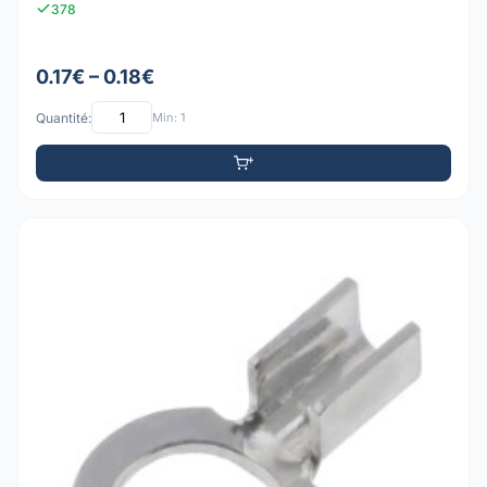
378
0.17€ – 0.18€
Quantité:
Min: 1