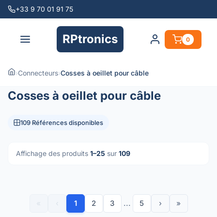
+33 9 70 01 91 75
RPtronics
0
›
Connecteurs
›
Cosses à oeillet pour câble
Cosses à oeillet pour câble
109 Références disponibles
Affichage des produits
1–25
sur
109
«
‹
1
2
3
...
5
›
»