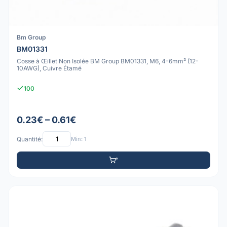
Bm Group
BM01331
Cosse à Œillet Non Isolée BM Group BM01331, M6, 4-6mm² (12-
10AWG), Cuivre Étamé
100
0.23€ – 0.61€
Quantité:
Min: 1