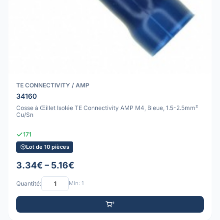
TE CONNECTIVITY / AMP
34160
Cosse à Œillet Isolée TE Connectivity AMP M4, Bleue, 1.5-2.5mm²
Cu/Sn
171
Lot de 10 pièces
3.34€ – 5.16€
Quantité:
Min: 1