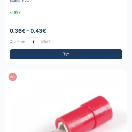
Étamé, PVC
897
0.36€ – 0.43€
Quantité:
Min: 1
PDF