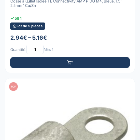
Cosse à Œillet Isolée TE Connectivity AMP PIDG M4, Bleue, 1.5-
2.5mm² Cu/Sn
584
Lot de 5 pièces
2.94€ – 5.16€
Quantité:
Min: 1
PDF