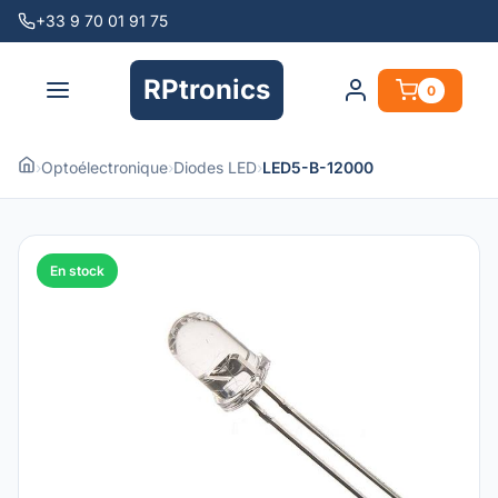
+33 9 70 01 91 75
RPtronics
0
›
Optoélectronique
›
Diodes LED
›
LED5-B-12000
En stock