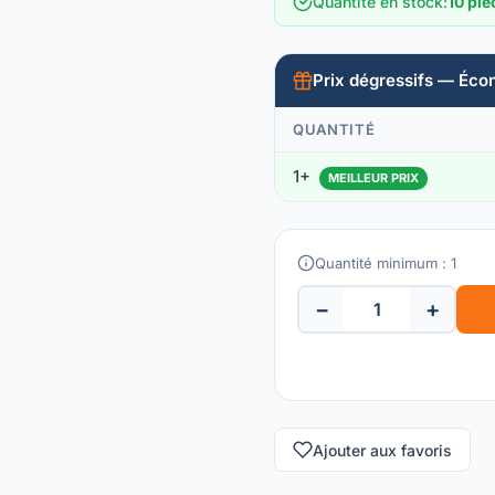
Quantité en stock
:
10 piè
Prix dégressifs — Éco
QUANTITÉ
1+
MEILLEUR PRIX
Quantité minimum : 1
−
+
Ajouter aux favoris