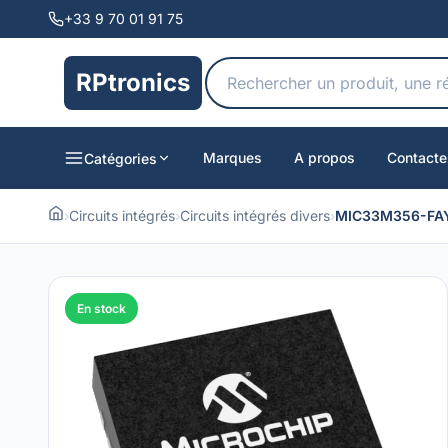
+33 9 70 01 91 75
RPtronics
Marques
A propos
Contacte
Catégories
›
Circuits intégrés
›
Circuits intégrés divers
›
MIC33M356-FA
En stock