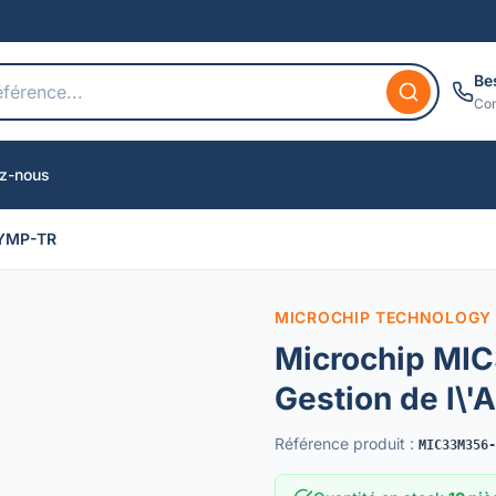
Be
Con
z-nous
YMP-TR
MICROCHIP TECHNOLOGY 
Microchip MI
Gestion de l\'
Référence produit
:
MIC33M356-