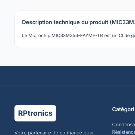
Description technique du produit (MIC3
Le Microchip MIC33M356-FAYMP-TR est un CI de gest
Catégori
RPtronics
Condensa
Résistanc
Votre partenaire de confiance pour