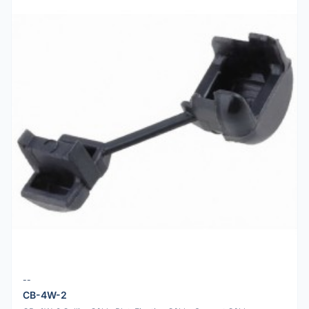
--
CB-4W-2