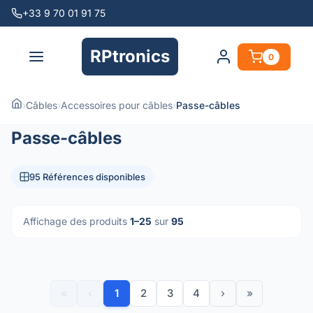
+33 9 70 01 91 75
RPtronics
0
›
Câbles
›
Accessoires pour câbles
›
Passe-câbles
Passe-câbles
95 Références disponibles
Affichage des produits
1–25
sur
95
«
‹
1
2
3
4
›
»