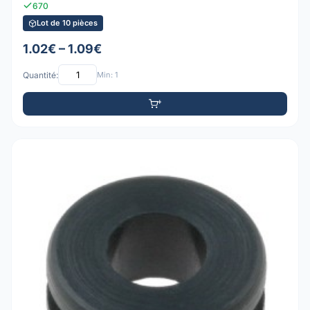
670
Lot de 10 pièces
1.02€ – 1.09€
Quantité:
Min: 1