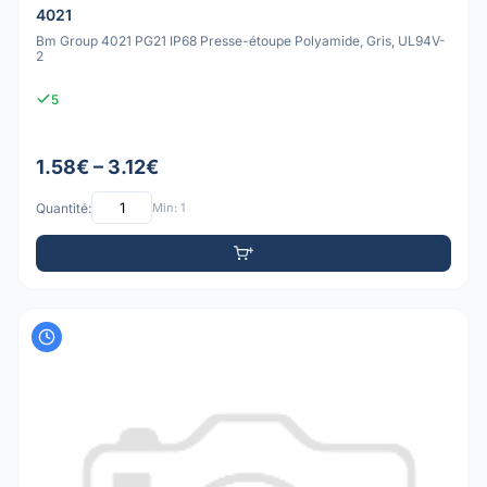
4021
Bm Group 4021 PG21 IP68 Presse-étoupe Polyamide, Gris, UL94V-
2
5
1.58€ – 3.12€
Quantité:
Min: 1