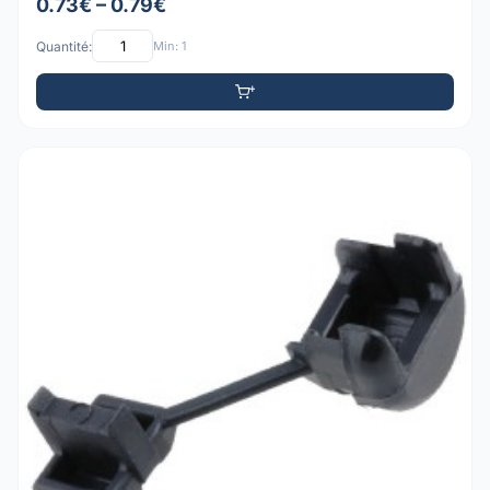
0.73€ – 0.79€
Quantité:
Min: 1