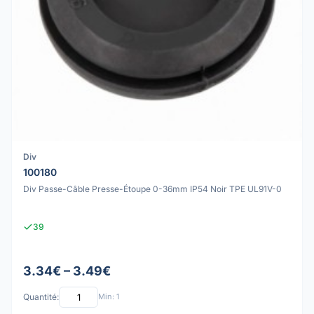
Div
100180
Div Passe-Câble Presse-Étoupe 0-36mm IP54 Noir TPE UL91V-0
39
3.34€ – 3.49€
Quantité:
Min: 1