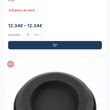
IP68
Rupture de stock
12.34€ – 12.34€
Quantité:
Min: 1
PDF