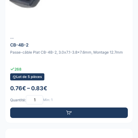
--
CB-4B-2
Passe-câble Plat CB-4B-2, 3.0x7.1-3.8x7.6mm, Montage 12.7mm
268
Lot de 5 pièces
0.76€ – 0.83€
Quantité:
Min: 1