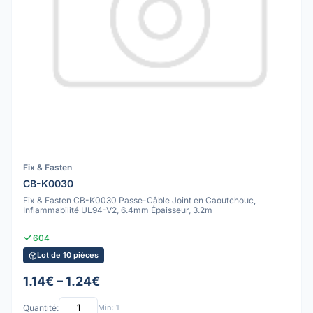
Fix & Fasten
CB-K0030
Fix & Fasten CB-K0030 Passe-Câble Joint en Caoutchouc,
Inflammabilité UL94-V2, 6.4mm Épaisseur, 3.2m
604
Lot de 10 pièces
1.14€ – 1.24€
Quantité:
Min: 1