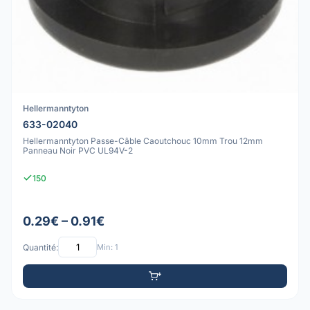
Hellermanntyton
633-02040
Hellermanntyton Passe-Câble Caoutchouc 10mm Trou 12mm
Panneau Noir PVC UL94V-2
150
0.29€ – 0.91€
Quantité:
Min: 1