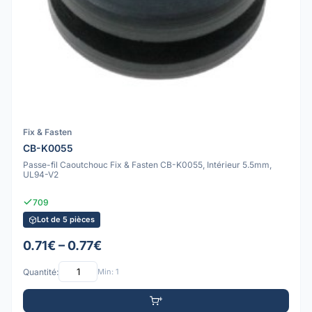
Fix & Fasten
CB-K0055
Passe-fil Caoutchouc Fix & Fasten CB-K0055, Intérieur 5.5mm,
UL94-V2
709
Lot de 5 pièces
0.71€ – 0.77€
Quantité:
Min: 1