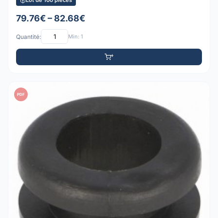
Lot de 100 pièces
79.76€ – 82.68€
Quantité:
Min: 1
PDF