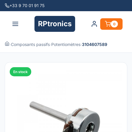
+33 9 70 01 91 75
RPtronics
0
›
Composants passifs
›
Potentiomètres
›
3104607589
En stock