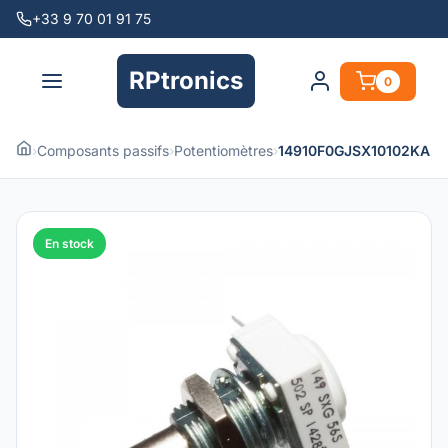
+33 9 70 01 91 75
RPtronics
0
›
Composants passifs
›
Potentiomètres
›
14910F0GJSX10102KA
En stock