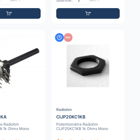
Min: 1
Quantité:
Min: 1
PDF
Radiohm
1KA
CIJP20KC1KB
re Radiohm
Potentiomètre Radiohm
A 1k Ohms Mono
CIJP20KC1KB 1k Ohms Mono