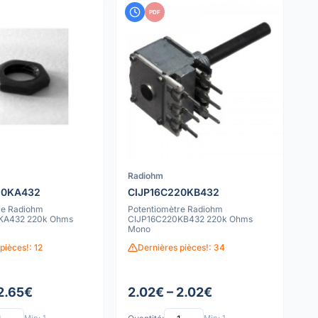
PDF
Radiohm
20KA432
CIJP16C220KB432
re Radiohm
Potentiomètre Radiohm
KA432 220k Ohms
CIJP16C220KB432 220k Ohms
Mono
pièces!: 12
Dernières pièces!: 34
 2.65€
2.02€ – 2.02€