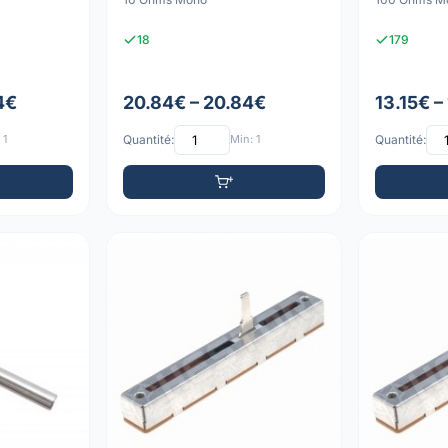
18
179
4€
20.84€ – 20.84€
13.15€ –
 1
Quantité:
Min: 1
Quantité: