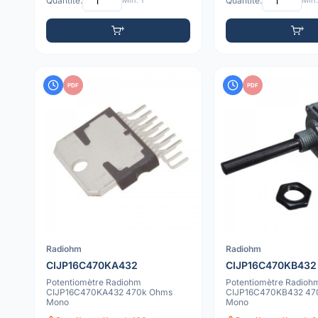
Quantité:
Min: 1
Quantité:
Min:
PDF
PDF
Radiohm
Radiohm
CIJP16C470KA432
CIJP16C470KB432
Potentiomètre Radiohm
Potentiomètre Radioh
CIJP16C470KA432 470k Ohms
CIJP16C470KB432 47
Mono
Mono