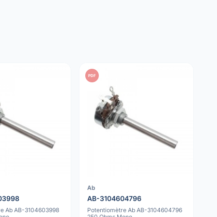
PDF
Ab
03998
AB-3104604796
re Ab AB-3104603998
Potentiomètre Ab AB-3104604796
ono
250 Ohms Mono