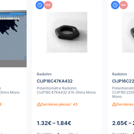
PDF
PDF
Radiohm
Radiohm
CIJP16C47KA432
CIJP16C2
m
Potentiomètre Radiohm
Potentiomèt
 Ohms Mono
CIJP16C47KA432 47k Ohms Mono
CIJP16C220
Mono
8
Dernières pièces!: 43
Dernières 
1.32€ – 1.84€
2.65€ –