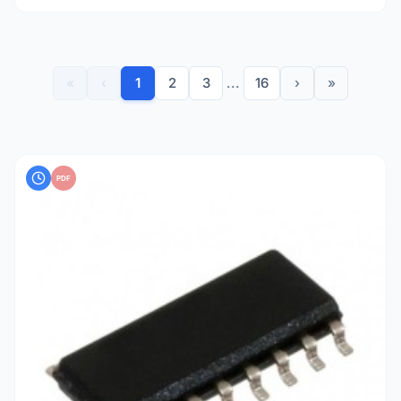
performances constantes sur plusieurs canaux, telles que
:
Diviseurs de Tension :
Maintien de rapports de tension
précis dans les circuits de précision.
«
‹
1
2
3
...
16
›
»
Réseaux Pull-up/Pull-down :
Simplification de la
conception des cartes logiques numériques et gain de
place.
Conversion Analogique-Numérique :
Fourniture de
PDF
points de référence stables pour le traitement du
signal.
Disponibles dans diverses configurations — y compris
isolées
,
communes (bussed)
et
à double terminaison
—
et dans des boîtiers tels que
SIP
,
DIP
et
SMD
, les réseaux
de résistances réduisent le nombre de composants,
abaissent les coûts d'assemblage et améliorent la fiabilité
globale du circuit.