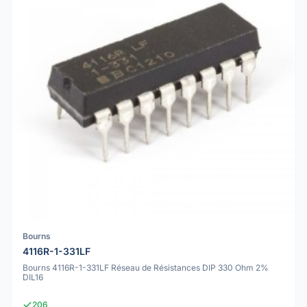
Bourns
4116R-1-331LF
Bourns 4116R-1-331LF Réseau de Résistances DIP 330 Ohm 2%
DIL16
206