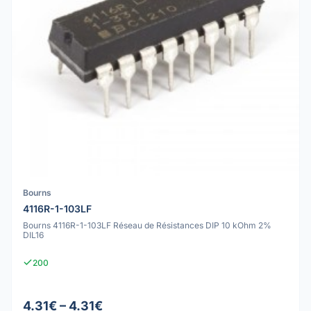
Bourns
4116R-1-103LF
Bourns 4116R-1-103LF Réseau de Résistances DIP 10 kOhm 2%
DIL16
200
4.31€ – 4.31€