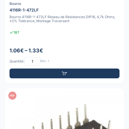
Bourns
4116R-1-472LF
Bourns 4116R-1-472LF Réseau de Résistances DIP16, 4,7k Ohms,
±2% Tolérance, Montage Traversant
187
1.06€ – 1.33€
Quantité:
Min: 1
PDF