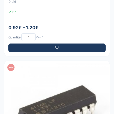
DIL16
116
0.92€ – 1.20€
Quantité:
Min: 1
PDF