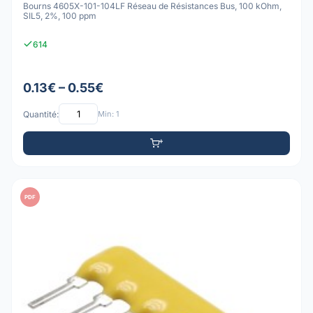
Bourns 4605X-101-104LF Réseau de Résistances Bus, 100 kOhm,
SIL5, 2%, 100 ppm
614
0.13€ – 0.55€
Quantité:
Min: 1
PDF