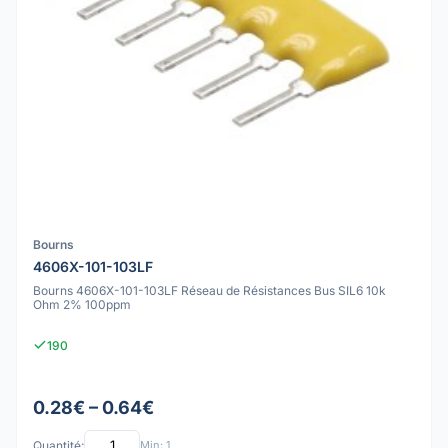
Bourns
4606X-101-103LF
Bourns 4606X-101-103LF Réseau de Résistances Bus SIL6 10k
Ohm 2% 100ppm
190
0.28€ – 0.64€
Quantité:
Min: 1