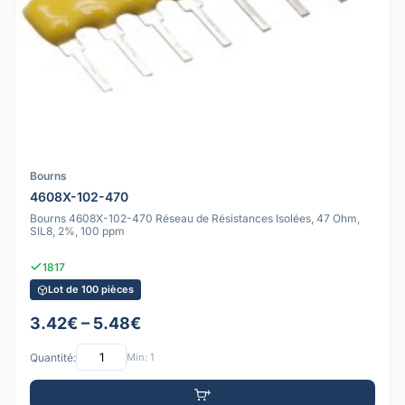
Bourns
4608X-102-470
Bourns 4608X-102-470 Réseau de Résistances Isolées, 47 Ohm,
SIL8, 2%, 100 ppm
1817
Lot de 100 pièces
3.42€ – 5.48€
Quantité:
Min: 1