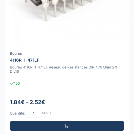
Bourns
4116R-1-471LF
Bourns 4116R-1-471LF Réseau de Résistances DIP 470 Ohm 2%
DIL16
153
1.84€ – 2.52€
Quantité:
Min: 1