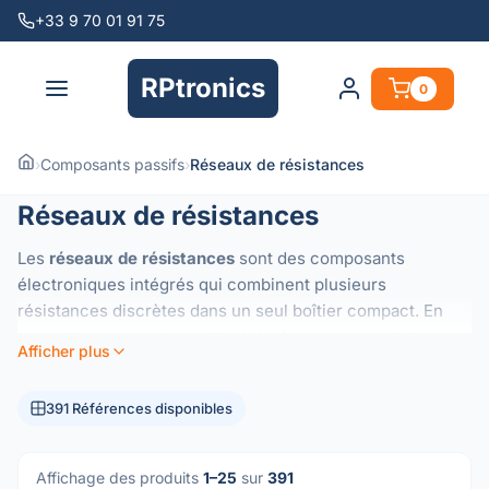
+33 9 70 01 91 75
RPtronics
0
›
Composants passifs
›
Réseaux de résistances
Réseaux de résistances
Les
réseaux de résistances
sont des composants
électroniques intégrés qui combinent plusieurs
résistances discrètes dans un seul boîtier compact. En
logeant plusieurs éléments résistifs sur un substrat
Afficher plus
commun, ces réseaux garantissent un excellent
suivi
thermique
et des
rapports de résistance
de haute
391 Références disponibles
précision, difficiles à obtenir avec des composants
individuels.
Ils sont essentiels pour les applications nécessitant des
Affichage des produits
1–25
sur
391