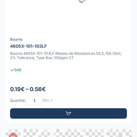
Bourns
4605X-101-103LF
Bourns 4605X-101-103LF Réseau de Résistances SIL5, 10k Ohm,
2% Tolérance, Type Bus, 100ppm CT
546
0.19€ – 0.56€
Quantité:
Min: 1
PDF