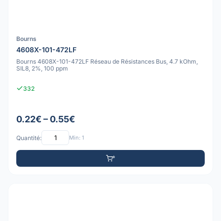
Bourns
4608X-101-472LF
Bourns 4608X-101-472LF Réseau de Résistances Bus, 4.7 kOhm,
SIL8, 2%, 100 ppm
332
0.22€ – 0.55€
Quantité:
Min: 1