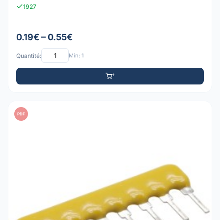
1927
0.19€ – 0.55€
Quantité:
Min: 1
PDF