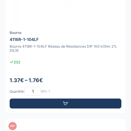
Bourns
4116R-1-104LF
Bourns 4116R-1-104LF Réseau de Résistances DIP 100 kOhm 2%
DIL16
232
1.37€ – 1.76€
Quantité:
Min: 1
PDF