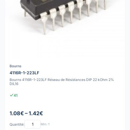
Bourns
4116R-1-223LF
Bourns 4116R-1-223LF Réseau de Résistances DIP 22 kOhm 2%
DIL16
41
1.08€ – 1.42€
Quantité:
Min: 1