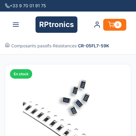
+33 9 70 01 91 75
RPtronics
0
›
Composants passifs
›
Résistances
›
CR-05FL7-59K
En stock